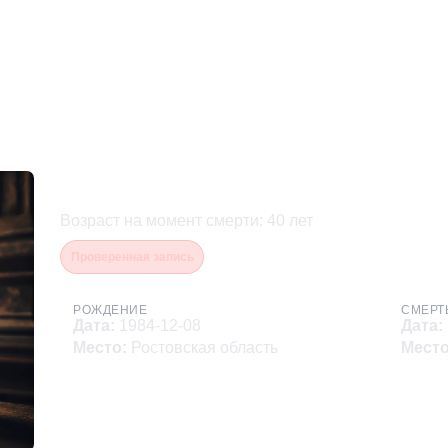
Костенко Сергей Анатоль
Возраст на момент смерти
:
40
лет
Проверенная запись
РОЖДЕНИЕ
СМЕРТ
Дата
:
1984-12-08
Дата
:
Место
:
Ростовская область
Мест