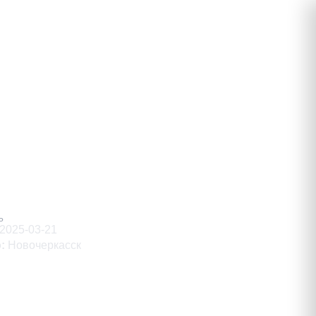
евич
Ь
2025-03-21
о
:
Новочеркасск