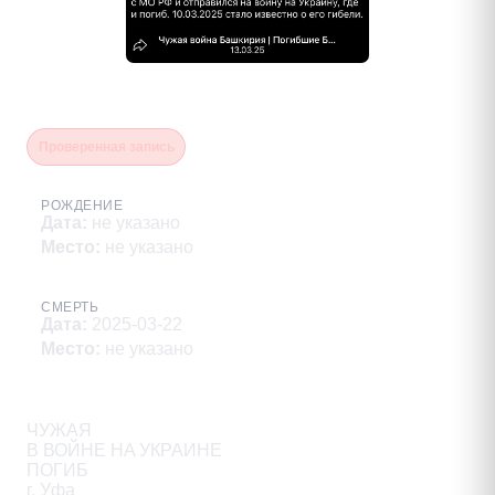
Кояшов Виталий Геннадьевич
Проверенная запись
РОЖДЕНИЕ
Дата
:
не указано
Место
:
не указано
СМЕРТЬ
Дата
:
2025-03-22
Место
:
не указано
Описание
ЧУЖАЯ

В ВОЙНЕ HA УКРАИНЕ

ПОГИБ

г. Уфа
