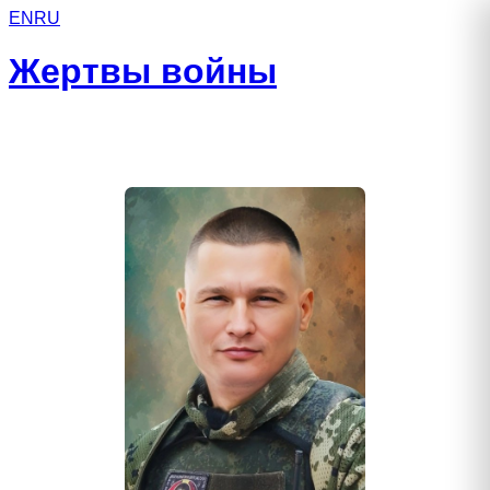
EN
RU
Жертвы войны