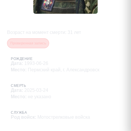
Кожин Константин Анатольевич
Возраст на момент смерти
:
31
лет
Проверенная запись
РОЖДЕНИЕ
Дата
:
1993-06-26
Место
:
Пермский край, г. Александровск
СМЕРТЬ
Дата
:
2025-03-24
Место
:
не указано
СЛУЖБА
Род войск
:
Мотострелковые войска