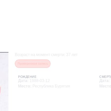
Козлов Андрей Иванович
Возраст на момент смерти
:
37
лет
Проверенная запись
РОЖДЕНИЕ
СМЕРТ
Дата
:
1988-03-12
Дата
:
Место
:
Республика Бурятия
Мест