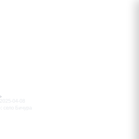
Ь
2025-04-08
о
:
село Бичура