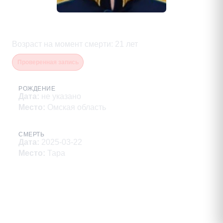
Козлов Олег Владимирович
Возраст на момент смерти
:
21
лет
Проверенная запись
РОЖДЕНИЕ
Дата
:
не указано
Место
:
Омская область
СМЕРТЬ
Дата
:
2025-03-22
Место
:
Тара