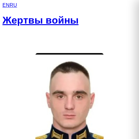
EN
RU
Жертвы войны