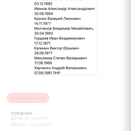
Крачко Валерий Лионович
Проверенная запись
РОЖДЕНИЕ
Дата
:
не указано
Место
:
не указано