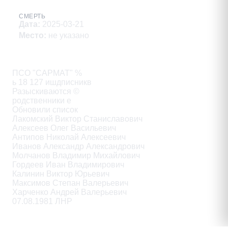
СМЕРТЬ
Дата
:
2025-03-21
Место
:
не указано
Описание
ПСО "САРМАТ" %

ь 18 127 ишдписникв

Разыскиваются ©

родственники e

Обновили список

Лакомский Виктор Станиславович

Алексеев Олег Васильевич

Антипов Николай Алексеевич

Иванов Александр Александрович

Молчанов Владимир Михайлович

Гордеев Иван Владимирович

Калинин Виктор Юрьевич

Максимов Степан Валерьевич

Харченко Андрей Валерьевич

07.08.1981 ЛНР