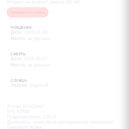
Возраст на момент смерти
:
42
лет
Проверенная запись
РОЖДЕНИЕ
Дата
:
1983-01-04
Место
:
не указано
СМЕРТЬ
Дата
:
2025-04-07
Место
:
не указано
СЛУЖБА
Звание
:
рядовой
Описание
Жетон: Ю-020607

В/Ч: 82588

Подразделение: 218 тп

Должность: зачислен в распоряжение командира 
танкового полка