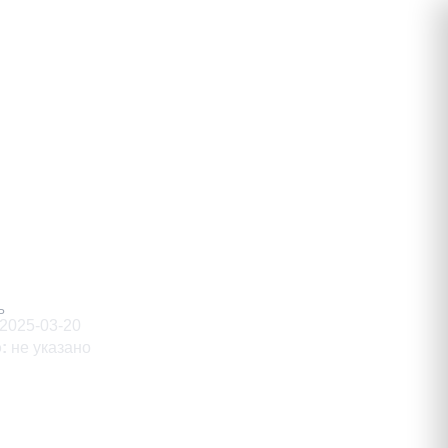
вич
Ь
2025-03-20
о
:
не указано