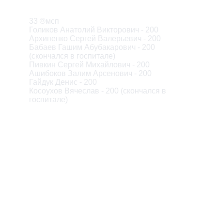
Описание
33 ®мсп

Голиков Анатолий Викторович - 200

Архипенко Сергей Валерьевич - 200

Бабаев Гашим Абубакарович - 200

(скончался в госпитале)

Пивкин Сергей Михайлович - 200

Ашибоков Залим Арсенович - 200

Гайдук Денис - 200

Косоухов Вячеслав - 200 (скончался в

госпитале)