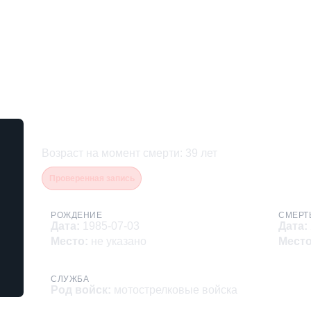
Куршаев Далхад Хусеино
Возраст на момент смерти
:
39
лет
Проверенная запись
РОЖДЕНИЕ
СМЕРТ
Дата
:
1985-07-03
Дата
:
Место
:
не указано
Мест
СЛУЖБА
Род войск
:
мотострелковые войска