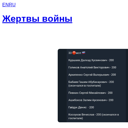
EN
RU
Жертвы войны