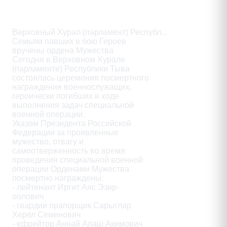
Описание
Верховный Хурал (парламент) Республ...

Семьям павших в бою Героев

вручены ордена Мужества

Сегодня в Верховном Хурале

(парламенте) Республики Тыва

состоялась церемония посмертного

награждения военнослужащих,

героически погибших в ходе

выполнения задач специальной

военной операции.

Указом Президента Российской

Федерации за проявленные

мужество, отвагу и

самоотверженность во время

проведения специальной военной

операции Орденами Мужества

посмертно награждены:

- лейтенант Иргит Аяс Эзир-

оолович

- гвардии прапорщик Сарыглар

Херел Семенович

- ефрейтор Аннай Алаш Акимович
