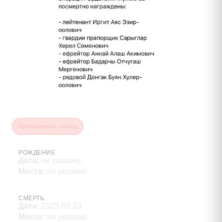
Куулар Марат Март-оолович
Проверенная запись
РОЖДЕНИЕ
Дата
:
не указано
Место
:
не указано
СМЕРТЬ
Дата
:
2025-03-23
Место
:
не указано