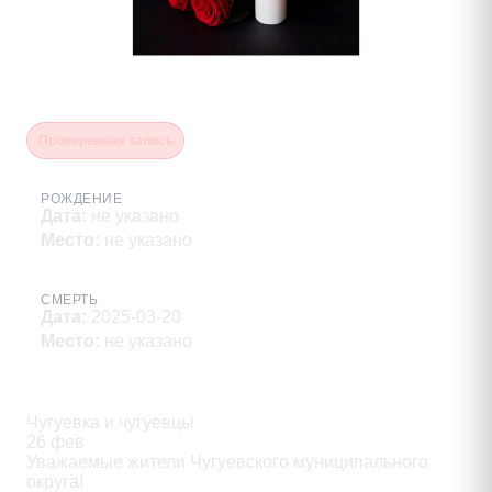
Кузьмин Ян Олегович
Проверенная запись
РОЖДЕНИЕ
Дата
:
не указано
Место
:
не указано
СМЕРТЬ
Дата
:
2025-03-20
Место
:
не указано
Описание
Чугуевка и чугуевцы

26 фев

Уважаемые жители Чугуевского муниципального

округа!
