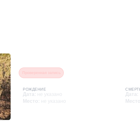
Лебедев (Зябрин) Дмитри
Проверенная запись
РОЖДЕНИЕ
СМЕРТ
Дата
:
не указано
Дата
:
Место
:
не указано
Мест