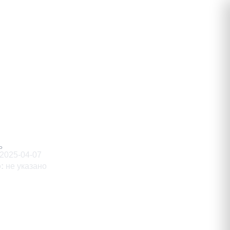
й
Ь
2025-04-07
о
:
не указано