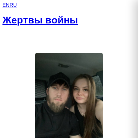
EN
RU
Жертвы войны