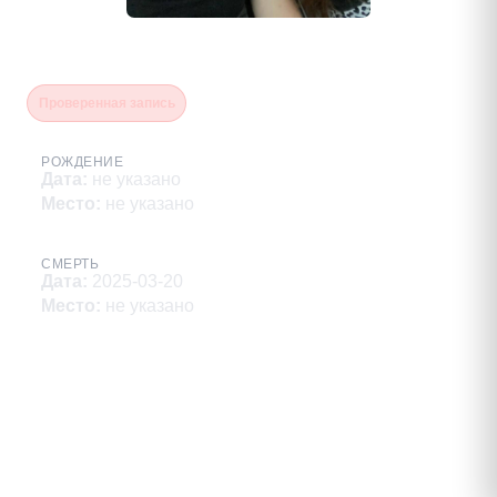
Лукиных Станислав
Проверенная запись
РОЖДЕНИЕ
Дата
:
не указано
Место
:
не указано
СМЕРТЬ
Дата
:
2025-03-20
Место
:
не указано