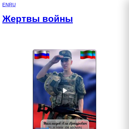
EN
RU
Жертвы войны