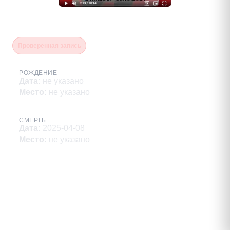
Магомедов Али Артурович
Проверенная запись
РОЖДЕНИЕ
Дата
:
не указано
Место
:
не указано
СМЕРТЬ
Дата
:
2025-04-08
Место
:
не указано