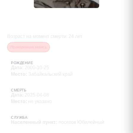
Махатадзе Фридон
Владимирович
Возраст на момент смерти
:
24
лет
Проверенная запись
РОЖДЕНИЕ
Дата
:
2000-10-25
Место
:
Забайкальский край
СМЕРТЬ
Дата
:
2025-04-08
Место
:
не указано
СЛУЖБА
Населенный пункт
:
поселок Юбилейный