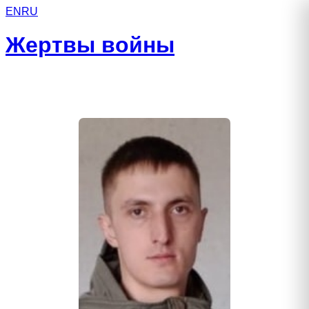
EN
RU
Жертвы войны