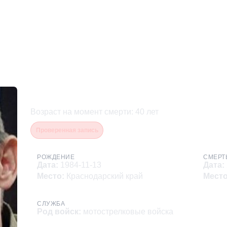
Махлейд Михаил Владим
Возраст на момент смерти
:
40
лет
Проверенная запись
РОЖДЕНИЕ
СМЕРТ
Дата
:
1984-11-13
Дата
:
Место
:
Краснодарский край
Мест
СЛУЖБА
Род войск
:
мотострелковые войска