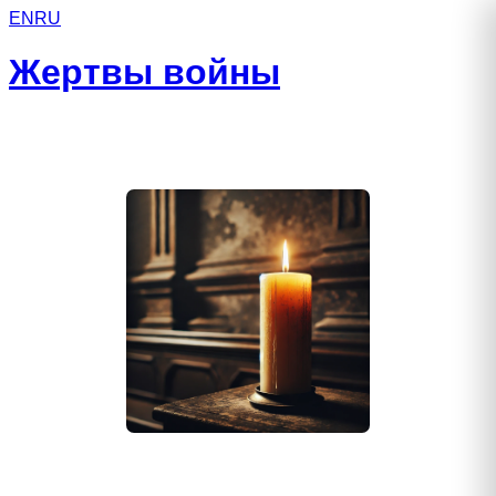
EN
RU
Жертвы войны
Маркаданов Дмитрий