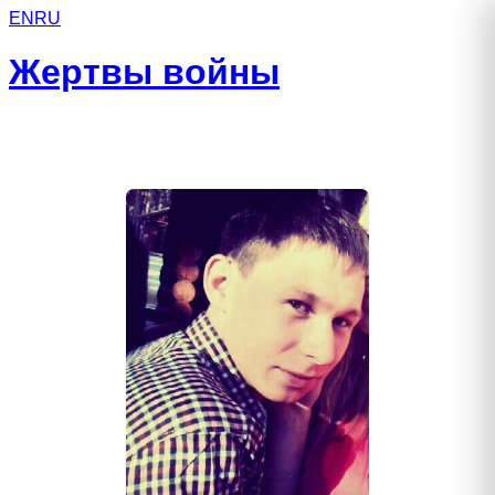
EN
RU
Жертвы войны