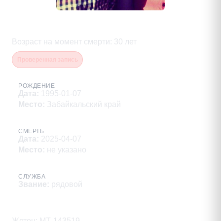
Марков Юрий Александрович
Возраст на момент смерти
:
30
лет
Проверенная запись
РОЖДЕНИЕ
Дата
:
1995-01-07
Место
:
Забайкальский край
СМЕРТЬ
Дата
:
2025-04-07
Место
:
не указано
СЛУЖБА
Звание
:
рядовой
Описание
Жетон: МТ-143519
