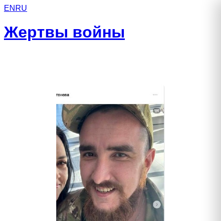
EN
RU
Жертвы войны