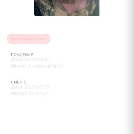
Михайлов Алексей Дмитриевич
Проверенная запись
РОЖДЕНИЕ
Дата
:
не указано
Место
:
Алтайский край
СМЕРТЬ
Дата
:
2025-03-20
Место
:
Барнаул