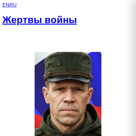
EN
RU
Жертвы войны