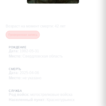
Молостов Александр
Владимирович
Возраст на момент смерти
:
42
лет
Проверенная запись
РОЖДЕНИЕ
Дата
:
1982-05-31
Место
:
Свердловская область
СМЕРТЬ
Дата
:
2025-04-06
Место
:
не указано
СЛУЖБА
Род войск
:
мотострелковые войска
Населенный пункт
:
Краснотурьинск