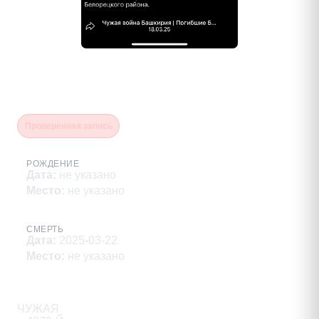
Мухамедьяров Иршат
Таймасович
Проверенная запись
РОЖДЕНИЕ
Дата
:
не указано
Место
:
не указано
СМЕРТЬ
Дата
:
2025-03-22
Место
:
не указано
Описание
ЧУЖАЯ
