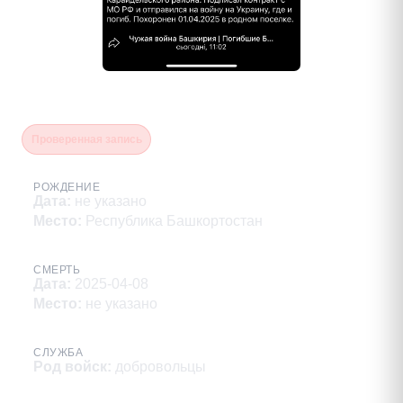
Мухутдинов Илдус Рафисович
Проверенная запись
РОЖДЕНИЕ
Дата
:
не указано
Место
:
Республика Башкортостан
СМЕРТЬ
Дата
:
2025-04-08
Место
:
не указано
СЛУЖБА
Род войск
:
добровольцы