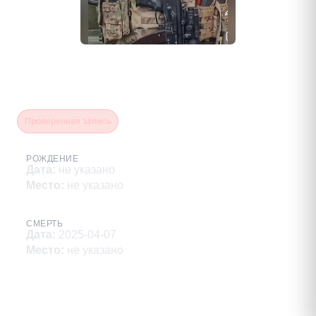
Муравьев Никита
Александрович
Проверенная запись
РОЖДЕНИЕ
Дата
:
не указано
Место
:
не указано
СМЕРТЬ
Дата
:
2025-04-07
Место
:
не указано