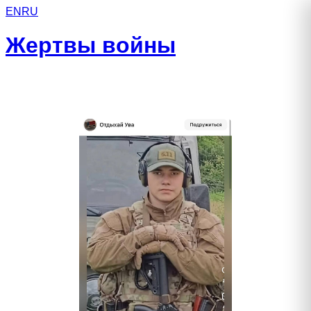
EN
RU
Жертвы войны