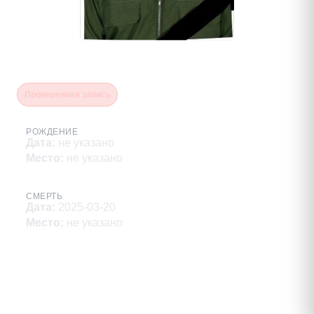
Мыргастай Эчис Сергеевич
Проверенная запись
РОЖДЕНИЕ
Дата
:
не указано
Место
:
не указано
СМЕРТЬ
Дата
:
2025-03-20
Место
:
не указано