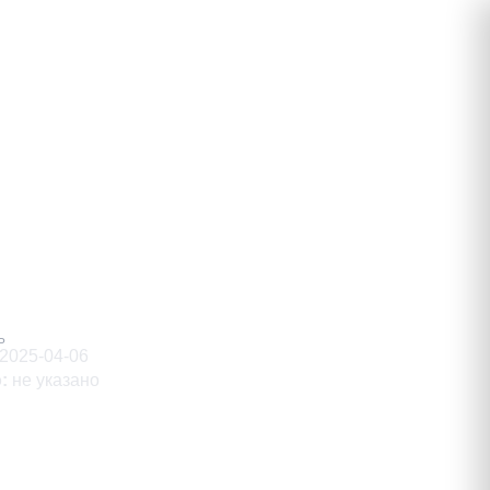
вич
Ь
2025-04-06
о
:
не указано