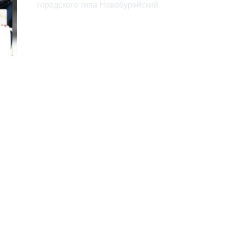
городского типа Новобурейский