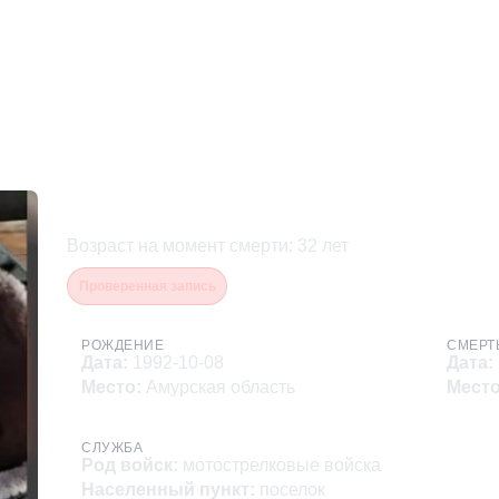
Набиулин Евгений Олего
Возраст на момент смерти
:
32
лет
Проверенная запись
РОЖДЕНИЕ
СМЕРТ
Дата
:
1992-10-08
Дата
:
Место
:
Амурская область
Мест
СЛУЖБА
Род войск
:
мотострелковые войска
Населенный пункт
:
поселок