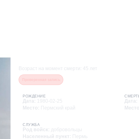
Нежданов Павел Владим
Возраст на момент смерти
:
45
лет
Проверенная запись
РОЖДЕНИЕ
СМЕРТ
Дата
:
1980-02-25
Дата
:
Место
:
Пермский край
Мест
СЛУЖБА
Род войск
:
добровольцы
Населенный пункт
:
Пермь