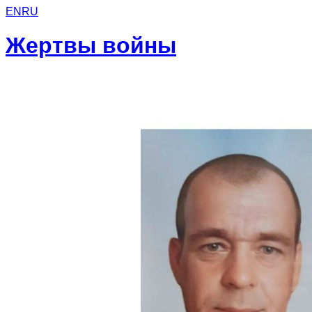
EN
RU
Жертвы войны