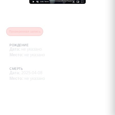
Никаммаев Рамазан
Расангусенович
Проверенная запись
РОЖДЕНИЕ
Дата
:
не указано
Место
:
не указано
СМЕРТЬ
Дата
:
2025-04-08
Место
:
не указано