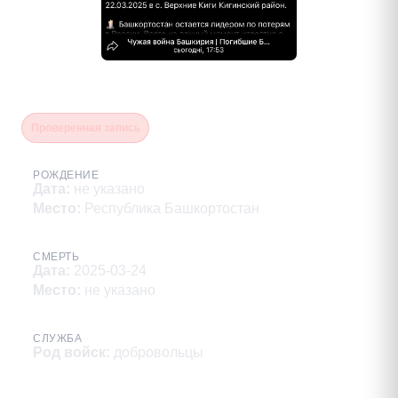
Низамов Азат Радмилович
Проверенная запись
РОЖДЕНИЕ
Дата
:
не указано
Место
:
Республика Башкортостан
СМЕРТЬ
Дата
:
2025-03-24
Место
:
не указано
СЛУЖБА
Род войск
:
добровольцы
Описание