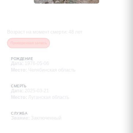
Новоселов Константин
Николаевич
Возраст на момент смерти
:
48
лет
Проверенная запись
РОЖДЕНИЕ
Дата
:
1976-05-06
Место
:
Челябинская область
СМЕРТЬ
Дата
:
2025-03-21
Место
:
Луганская область
СЛУЖБА
Звание
:
Заключенный
Описание