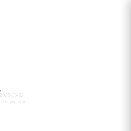
ич
Ь
2025-03-22
о
:
не указано