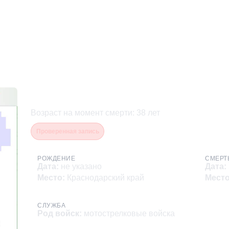
Павлов Кирилл Алексеев
Возраст на момент смерти
:
38
лет
Проверенная запись
РОЖДЕНИЕ
СМЕРТ
Дата
:
не указано
Дата
:
Место
:
Краснодарский край
Мест
СЛУЖБА
Род войск
:
мотострелковые войска