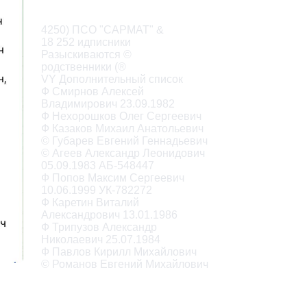
Описание
4250) ПСО "САРМАТ" &

18 252 идписники

Разыскиваются ©

родственники (®

VY Дополнительный список

Ф Смирнов Алексей

Владимирович 23.09.1982

Ф Нехорошков Олег Сергеевич

Ф Казаков Михаил Анатольевич

© Губарев Евгений Геннадьевич

© Агеев Александр Леонидович

05.09.1983 АБ-548447

Ф Попов Максим Сергеевич

10.06.1999 УК-782272

Ф Каретин Виталий

Александрович 13.01.1986

Ф Трипузов Александр

Николаевич 25.07.1984

Ф Павлов Кирилл Михайлович

© Романов Евгений Михайлович