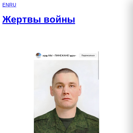
EN
RU
Жертвы войны