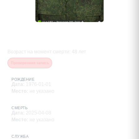
Пепенцев Алексей
Александрович
Возраст на момент смерти
:
48
лет
Проверенная запись
РОЖДЕНИЕ
Дата
:
1976-01-01
Место
:
не указано
СМЕРТЬ
Дата
:
2025-04-08
Место
:
не указано
СЛУЖБА