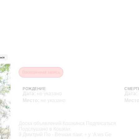
Пименов Николай Андрее
Проверенная запись
РОЖДЕНИЕ
СМЕРТ
Дата
:
не указано
Дата
:
Место
:
не указано
Мест
Описание
Доска объявлений Кошкинск Подписаться

Подслушано в Кошках

9 Дмитрий По - Вечная пам; + у ‘A ws Ge