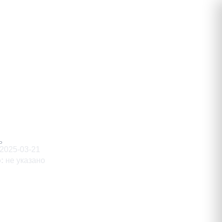
вич
Ь
2025-03-21
о
:
не указано