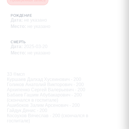
Проверенная запись
РОЖДЕНИЕ
Дата
:
не указано
Место
:
не указано
СМЕРТЬ
Дата
:
2025-03-20
Место
:
не указано
Описание
33 ®мсп

Куршаев Далхад Хусеинович - 200

Голиков Анатолий Викторович - 200

Архипенко Сергей Валерьевич - 200

Бабаев Гашим Абубакарович - 200

(скончался в госпитале)

Ашибоков Залим Арсенович - 200

Гайдук Денис - 200

Косоухов Вячеслав - 200 (скончался в

госпитале)