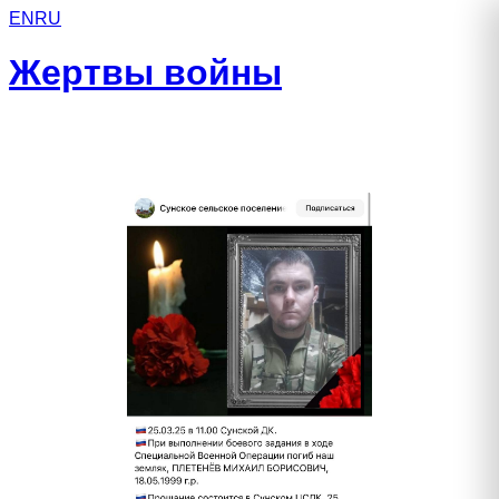
EN
RU
Жертвы войны