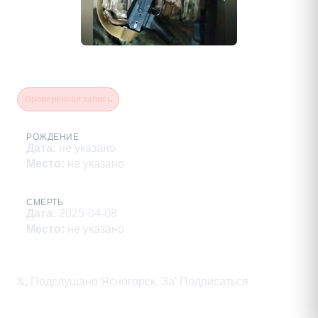
Пляскин Николай Викторович
Проверенная запись
РОЖДЕНИЕ
Дата
:
не указано
Место
:
не указано
СМЕРТЬ
Дата
:
2025-04-08
Место
:
не указано
Описание
&, Подслушано Ясногорск. За' Подписаться