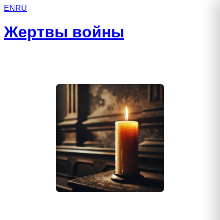
EN
RU
Жертвы войны
Раджабов Собиржон