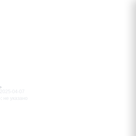
трий)
Ь
2025-04-07
о
:
не указано