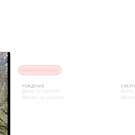
Романцев Димитрий (Дми
Проверенная запись
РОЖДЕНИЕ
СМЕРТ
Дата
:
не указано
Дата
:
Место
:
не указано
Мест