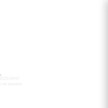
вич
Ь
2025-04-07
о
:
не указано