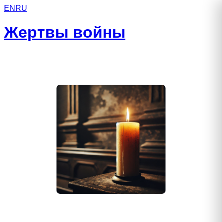
EN
RU
Жертвы войны
Рудко Борис Николаевич