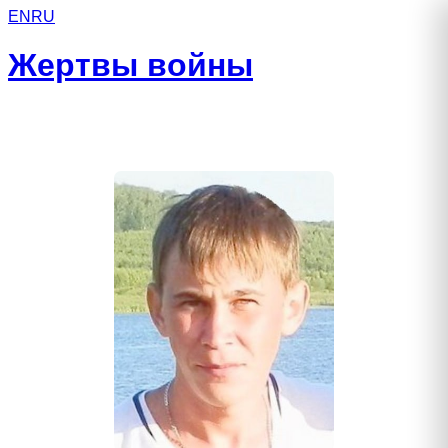
EN
RU
Жертвы войны