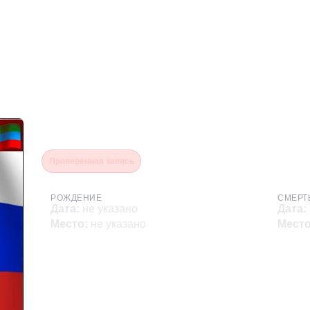
Салманов Сайпутин Сал
Проверенная запись
РОЖДЕНИЕ
СМЕРТ
Дата
:
не указано
Дата
:
Место
:
не указано
Мест