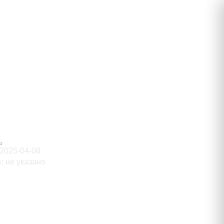
манович
Ь
2025-04-08
о
:
не указано