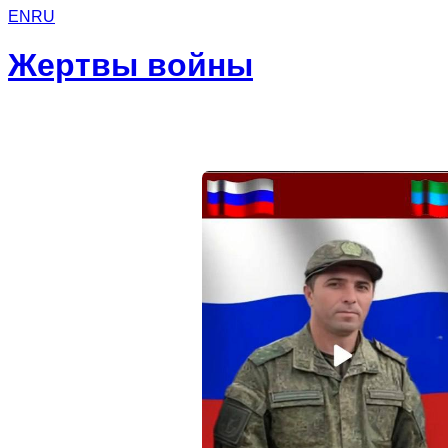
EN
RU
Жертвы войны