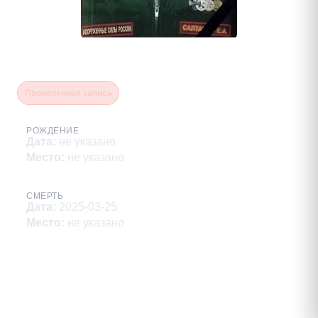
Салтанов Евгений Анатольевич
Проверенная запись
РОЖДЕНИЕ
Дата
:
не указано
Место
:
не указано
СМЕРТЬ
Дата
:
2025-03-25
Место
:
не указано