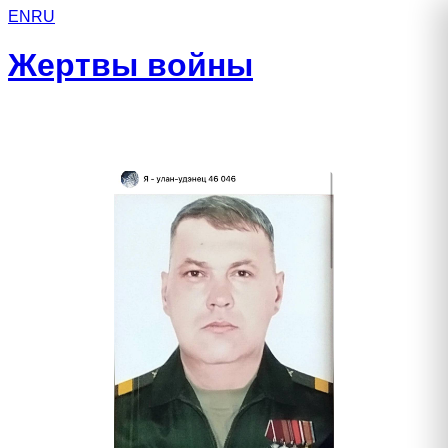
EN
RU
Жертвы войны