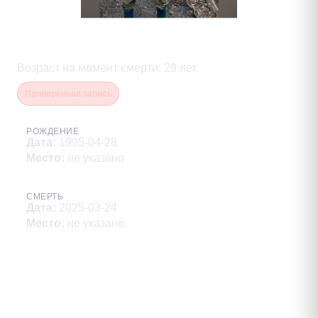
Самаркин Иван Иванович
Возраст на момент смерти
:
29
лет
Проверенная запись
РОЖДЕНИЕ
Дата
:
1995-04-28
Место
:
не указано
СМЕРТЬ
Дата
:
2025-03-24
Место
:
не указано