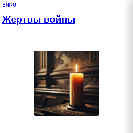
EN
RU
Жертвы войны
Саушин Виктор