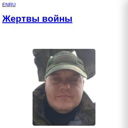
EN
RU
Жертвы войны