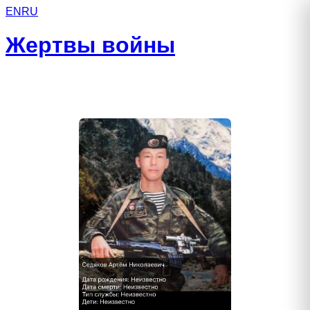
EN
RU
Жертвы войны