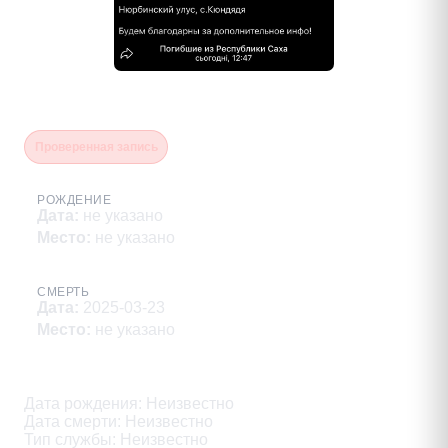
Седяков Артём Николаевич
Проверенная запись
РОЖДЕНИЕ
Дата
:
не указано
Место
:
не указано
СМЕРТЬ
Дата
:
2025-03-23
Место
:
не указано
Описание
Дата рождения: Неизвестно

Дата смерти: Неизвестно

Тип службы: Неизвестно
