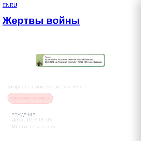
EN
RU
Жертвы войны
Семыкин Алексей Иванович
Возраст на момент смерти
:
46
лет
Проверенная запись
РОЖДЕНИЕ
Дата
:
1978-09-09
Место
:
не указано