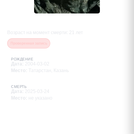
Сергушкин Евгений Михайлович
Возраст на момент смерти
:
21
лет
Проверенная запись
РОЖДЕНИЕ
Дата
:
2004-03-02
Место
:
Татарстан, Казань
СМЕРТЬ
Дата
:
2025-03-24
Место
:
не указано