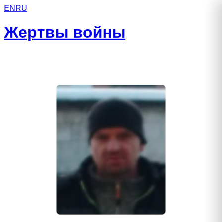
EN
RU
Жертвы войны