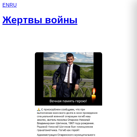
EN
RU
Жертвы войны