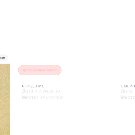
Шманатов Алексей Иван
Проверенная запись
РОЖДЕНИЕ
СМЕРТ
Дата
:
не указано
Дата
:
Место
:
не указано
Мест