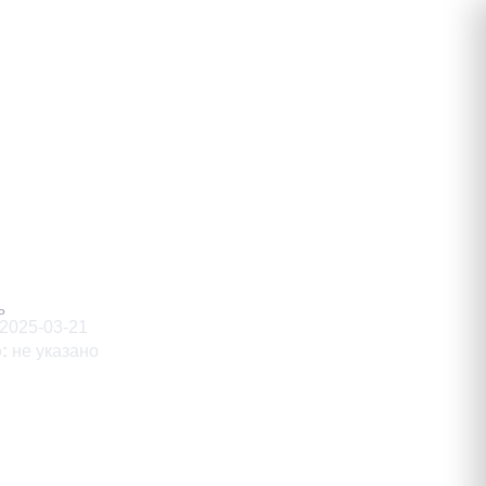
ович
Ь
2025-03-21
о
:
не указано